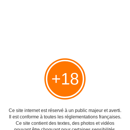
sont dures comme fer.” Proverbe chinois
Publié le 30/04/2019 à 06:40
Par
cagibi9
+18
Ce site internet est réservé à un public majeur et averti.
“Une baguette est facile à casser, dix baguettes
Il est conforme à toutes les réglementations françaises.
sont dures comme fer.” Proverbe chinois
Ce site contient des textes, des photos et vidéos
pouvant être choquant pour certaines sensibilités.