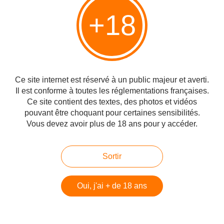
+18
Est-ce bien ça avoir l'esprit d'escalier ? Un
escalier monte ou descend ? le 7ème ciel peut
être à la cave et l'enfer en haut
Publié le 23/09/2022 à 16:35
Ce site internet est réservé à un public majeur et averti.
Par
cagibi9
Il est conforme à toutes les réglementations françaises.
Ce site contient des textes, des photos et vidéos
pouvant être choquant pour certaines sensibilités.
Vous devez avoir plus de 18 ans pour y accéder.
Sortir
Oui, j'ai + de 18 ans