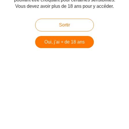
Vous devez avoir plus de 18 ans pour y accéder.
Sortir
Oui, j'ai + de 18 ans
3 grâces ou 3 garces? jamais 203
Publié le 31/01/2010 à 19:16
Par
cagibi9