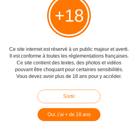
+18
Bourse de joueur n'a pas de serrure. (proverbe
français). En écriture inclusive:la vulve de la
concurrente est béante.
Publié le 30/11/2021 à 06:17
Ce site internet est réservé à un public majeur et averti.
Par
cagibi9
Il est conforme à toutes les réglementations françaises.
Ce site contient des textes, des photos et vidéos
pouvant être choquant pour certaines sensibilités.
Vous devez avoir plus de 18 ans pour y accéder.
Sortir
Oui, j'ai + de 18 ans