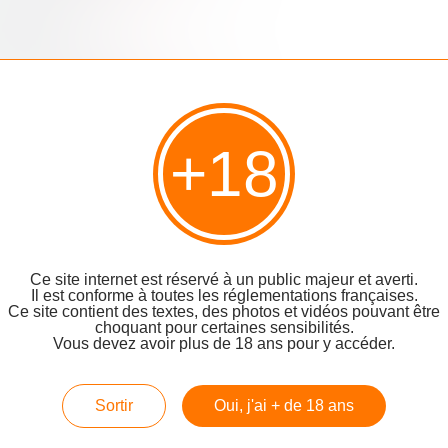
mbre 2010
le cuit
agibi9 à 06:27 -
Commentaires [
…
]
- Permalien [
#
]
+18
 ?
0 vote
Ce site internet est réservé à un public majeur et averti.
Il est conforme à toutes les réglementations françaises.
Ce site contient des textes, des photos et vidéos pouvant être
choquant pour certaines sensibilités.
Vous devez avoir plus de 18 ans pour y accéder.
Sortir
Oui, j'ai + de 18 ans