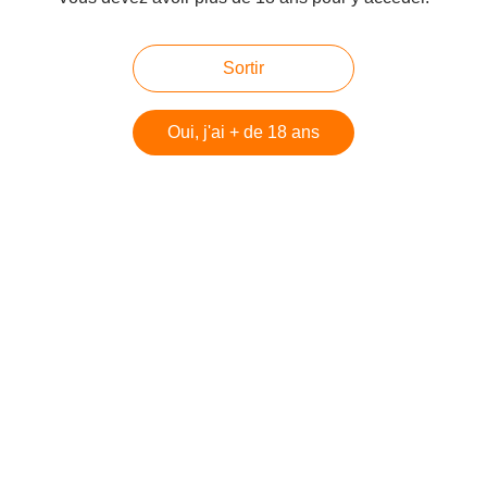
Sortir
Oui, j'ai + de 18 ans
Nuit & jour sur le Mont-Chauve
Publié le 31/03/2011 à 06:33
Par
cagibi9