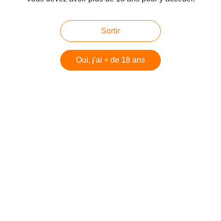
Sortir
Oui, j'ai + de 18 ans
à la recherche de la plus belle perle
Publié le 31/08/2012 à 06:18
Par
cagibi9