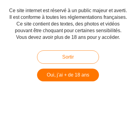
Publié le 28/06/2020 à 06:33
Par
cagibi9
Ce site internet est réservé à un public majeur et averti.
Il est conforme à toutes les réglementations françaises.
Ce site contient des textes, des photos et vidéos
pouvant être choquant pour certaines sensibilités.
Vous devez avoir plus de 18 ans pour y accéder.
Sortir
Oui, j'ai + de 18 ans
Les dimanche de Dita : La baignoire est un
endroit parfait pour se détendre.
Publié le 28/06/2020 à 06:33
Par
cagibi9