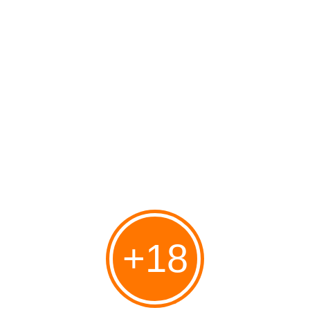
endroit parfait pour se détendre.
Publié le 28/06/2020 à 06:34
Par
cagibi9
+18
Les dimanche de Dita : La baignoire est un
endroit parfait pour se détendre.