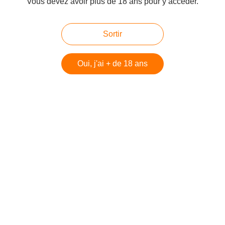
Vous devez avoir plus de 18 ans pour y accéder.
Sortir
Oui, j'ai + de 18 ans
Revoilà les retros du samedi
Publié le 29/08/2009 à 08:56
Par
cagibi9