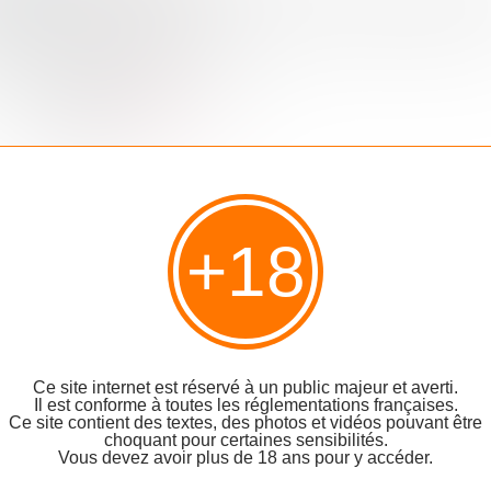
e la réflexion de robert Desnos
agibi9 à 06:47 -
Commentaires [
…
]
- Permalien [
#
]
 ?
0 vote
+18
Ce site internet est réservé à un public majeur et averti.
Il est conforme à toutes les réglementations françaises.
Ce site contient des textes, des photos et vidéos pouvant être
choquant pour certaines sensibilités.
Vous devez avoir plus de 18 ans pour y accéder.
Publicité